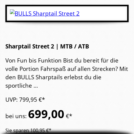
Sharptail Street 2 | MTB / ATB
Von Fun bis Funktion Bist du bereit für die
volle Portion Fahrspaß auf allen Strecken? Mit
den BULLS Sharptails erlebst du die
sportliche ...
UVP
:
799,
95
€*
699,
00
bei uns
:
€*
Sie sparen
100,95
€*