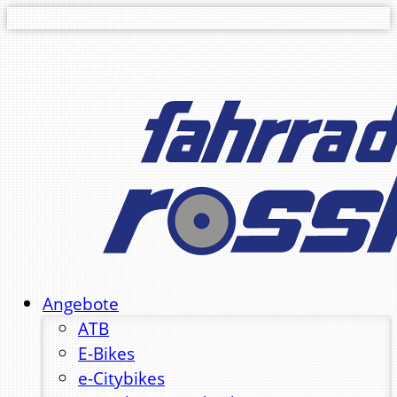
Angebote
ATB
E-Bikes
e-Citybikes