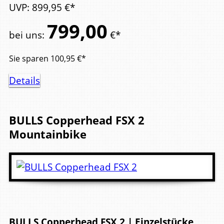
UVP
:
899,
95
€*
799,
00
bei uns
:
€*
Sie sparen
100,95
€*
Details
BULLS
Copperhead FSX 2
Mountainbike
BULLS Copperhead FSX 2 | Einzelstücke