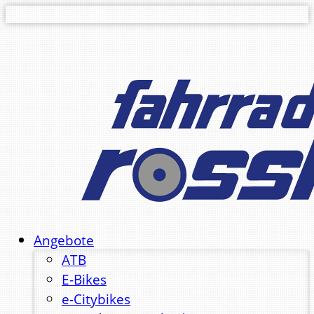
Angebote
ATB
E-Bikes
e-Citybikes