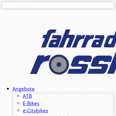
Angebote
ATB
E-Bikes
e-Citybikes