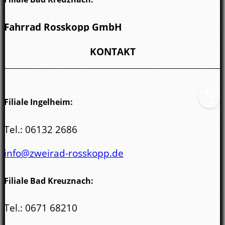
Fahrrad Rosskopp GmbH
Wöllsteiner Str. 3
KONTAKT
55543 Bad Kreuznach
Filiale Ingelheim:
Tel.:
06132 2686
info@zweirad-rosskopp.de
Filiale Bad Kreuznach:
Tel.:
0671 68210