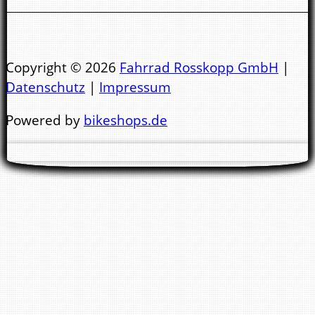
Sa.
10:00 - 14.00 Uhr
Öffnungszeiten Bad Kreuznach:
Copyright © 2026
Fahrrad Rosskopp GmbH
|
Datenschutz
|
Impressum
Mo.- Di. 9:00 - 13:00 Uhr & 14:00 - 18:00 Uhr
Powered by
bikeshops.de
Mi. 9:00 - 13:00 Uhr
Nachmittags geschlossen !
Do. - Fr. 9:00 - 13:00 Uhr & 14:00 - 18:00 Uhr
Sa.
10:00 - 14.00 Uhr
Wir bitten Sie darum keine E-Mail Anfragen
zwecks Reparaturtermin zu stellen. Für einen
Termin bitte immer anrufen. Danke !