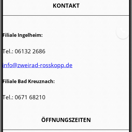
Wöllsteiner Str. 3
KONTAKT
55543 Bad Kreuznach
Filiale Ingelheim:
Tel.:
06132 2686
info@zweirad-rosskopp.de
Filiale Bad Kreuznach:
Tel.:
0671 68210
kreuznach@zweirad-rosskopp.de
ÖFFNUNGSZEITEN