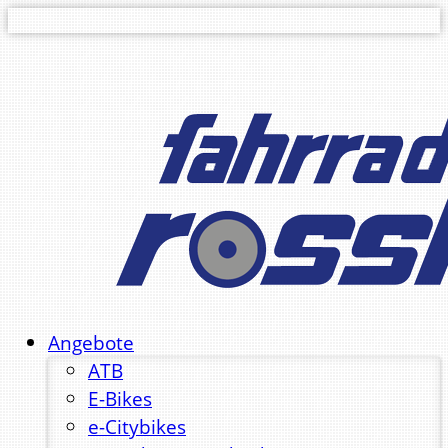
Angebote
ATB
E-Bikes
e-Citybikes