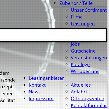
Zubehör / Teile
Unser Sortiment
Filme
Leistungen
Marken
GPS-Touren
Jobs
Gutscheine
Veranstaltungen
Kataloge
Wir über uns
 dem
Leasinganbieter
etzende
Kontakt
Aktuelles
onzept
News
Anfahrt
 einer
Impressum
Öffnungszeiten
gilität
Kontaktformular