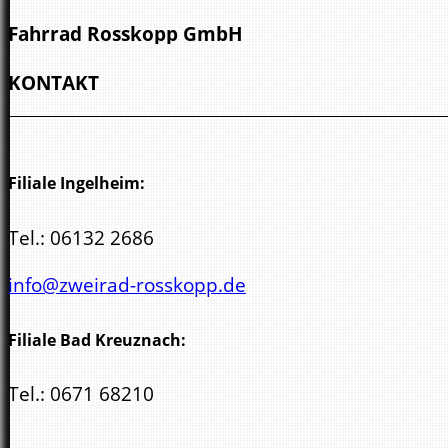
Fahrrad Rosskopp GmbH
Wöllsteiner Str. 3
KONTAKT
55543 Bad Kreuznach
Filiale Ingelheim:
Tel.:
06132 2686
info@zweirad-rosskopp.de
Filiale Bad Kreuznach:
Tel.:
0671 68210
kreuznach@zweirad-rosskopp.de