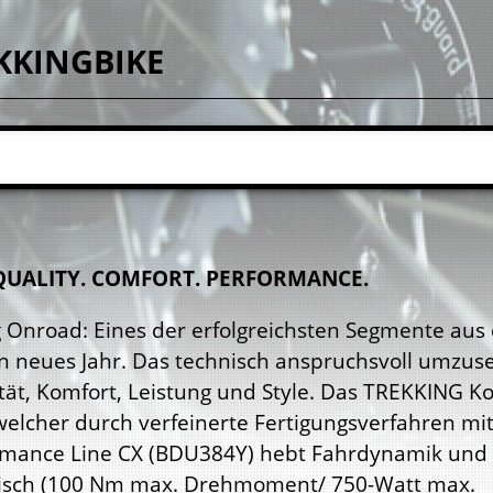
KKINGBIKE
| QUALITY. COMFORT. PERFORMANCE.
nroad: Eines der erfolgreichsten Segmente aus
in neues Jahr. Das technisch anspruchsvoll umzus
lität, Komfort, Leistung und Style. Das TREKKING K
lcher durch verfeinerte Fertigungsverfahren mit
ormance Line CX (BDU384Y) hebt Fahrdynamik und A
namisch (100 Nm max. Drehmoment/ 750-Watt max.