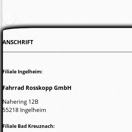
ANSCHRIFT
Filiale Ingelheim:
Fahrrad Rosskopp GmbH
Nahering 12B
55218 Ingelheim
Filiale Bad Kreuznach: