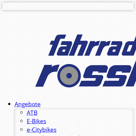
Angebote
ATB
E-Bikes
e-Citybikes