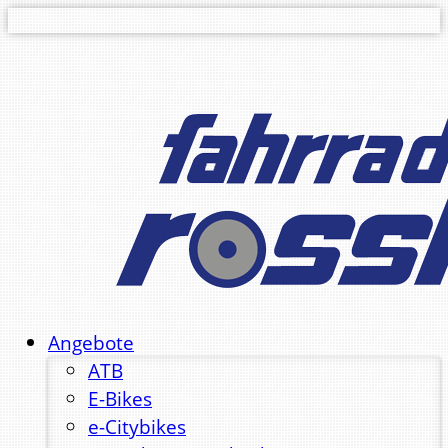
Angebote
ATB
E-Bikes
e-Citybikes