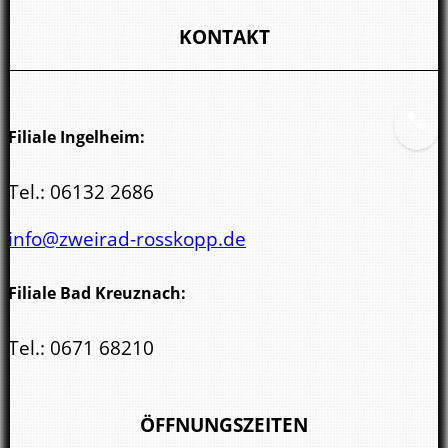
Wöllsteiner Str. 3
KONTAKT
55543 Bad Kreuznach
Filiale Ingelheim:
Tel.:
06132 2686
info@zweirad-rosskopp.de
Filiale Bad Kreuznach:
Tel.:
0671 68210
kreuznach@zweirad-rosskopp.de
ÖFFNUNGSZEITEN