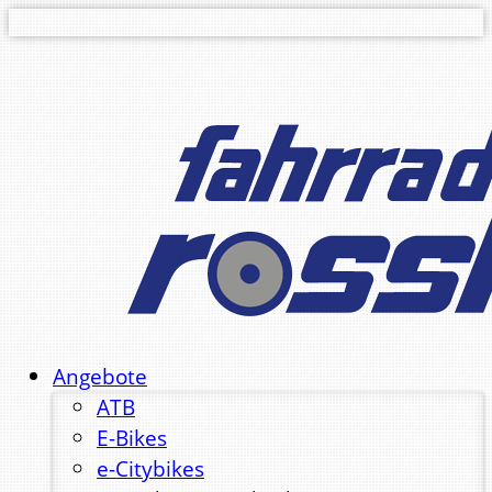
Angebote
ATB
E-Bikes
e-Citybikes