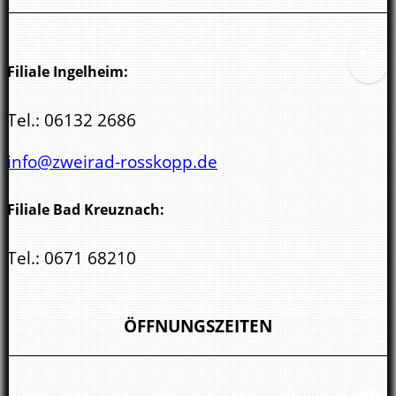
55543 Bad Kreuznach
Filiale Ingelheim:
Tel.:
06132 2686
info@zweirad-rosskopp.de
Filiale Bad Kreuznach:
Tel.:
0671 68210
kreuznach@zweirad-rosskopp.de
ÖFFNUNGSZEITEN