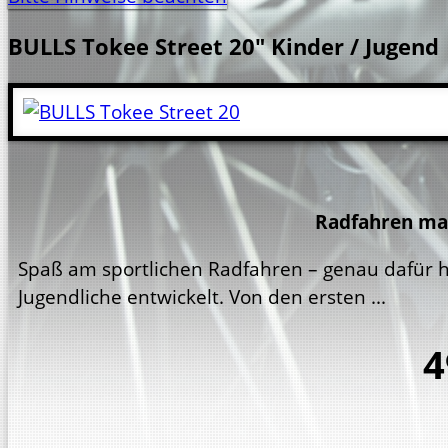
BULLS
Tokee Street 20"
Kinder / Jugend
Radfahren mac
Spaß am sportlichen Radfahren – genau dafür 
Jugendliche entwickelt. Von den ersten ...
4