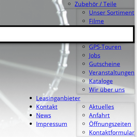
Zubehör / Teile
Unser Sortiment
Filme
Leistungen
Marken
GPS-Touren
Jobs
Gutscheine
Veranstaltungen
Kataloge
Wir über uns
Leasinganbieter
Kontakt
Aktuelles
News
Anfahrt
Impressum
Öffnungszeiten
Kontaktformular