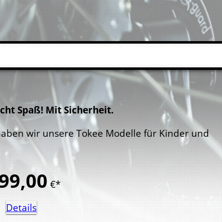
ht Spaß! Mit Sicherheit.
haben wir unsere Tokee Modelle für Kinder und
99,
00
€*
Details