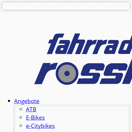
Angebote
ATB
E-Bikes
e-Citybikes