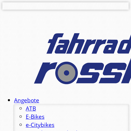
Angebote
ATB
E-Bikes
e-Citybikes