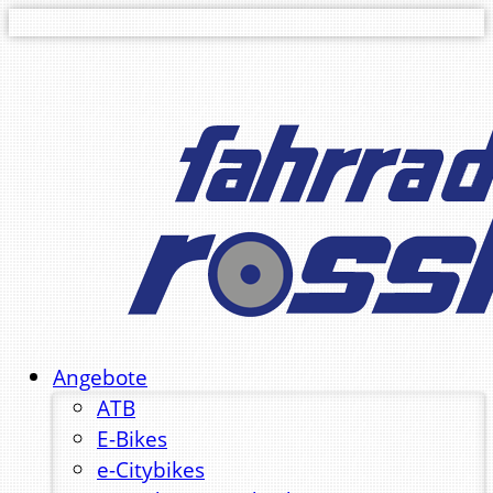
Angebote
ATB
E-Bikes
e-Citybikes