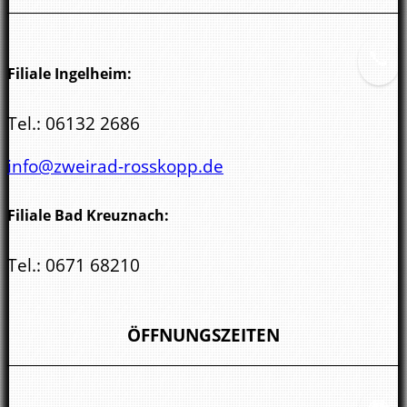
55543 Bad Kreuznach
Filiale Ingelheim:
Tel.:
06132 2686
info@zweirad-rosskopp.de
Filiale Bad Kreuznach:
Tel.:
0671 68210
kreuznach@zweirad-rosskopp.de
ÖFFNUNGSZEITEN