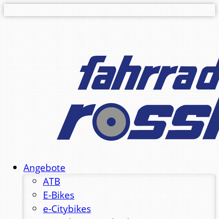
Angebote
ATB
E-Bikes
e-Citybikes